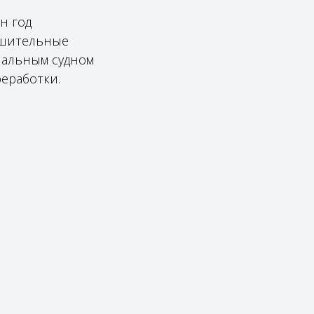
н год
ешительные
нальным судном
реработки.