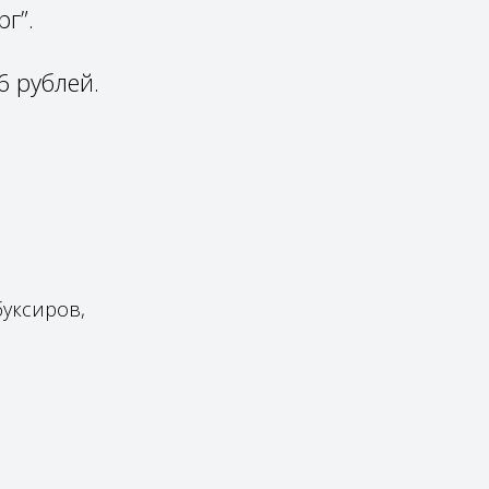
г”.
6 рублей.
буксиров,