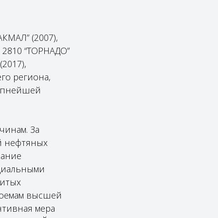
КМАЛ” (2007),
 2810 “ТОРНАДО”
(2017),
го региона,
рупнейшей
чинам. За
й нефтяных
жание
ециальными
витых
одоемам высшей
нтивная мера