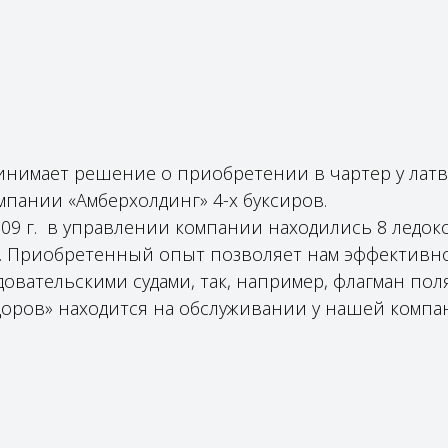
нимает решение о приобретении в чартер у лат
мпании «Амберхолдинг» 4-х буксиров.
2009 г. в управлении компании находились 8 ледо
. Приобретенный опыт позволяет нам эффективно
ователь­скими судами, так, например, флагман по
доров» находится на обслуживании у нашей компан