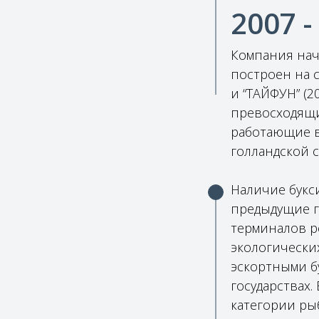
2007 -
Компания начи
построен на с
и “ТАЙФУН” (20
превосходящи
работающие в
голландской 
Наличие букс
предыдущие г
терминалов р
экологически
эскортными б
государствах
категории ры