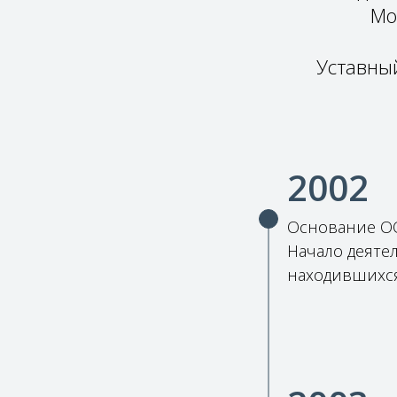
Мо
Уставный
2002
Основание ОО
Начало деяте
находившихся