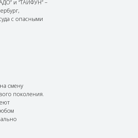
АДО” и “ТАЙФУН” –
ербург,
суда с опасными
на смену
вого поколения.
меют
любом
нально