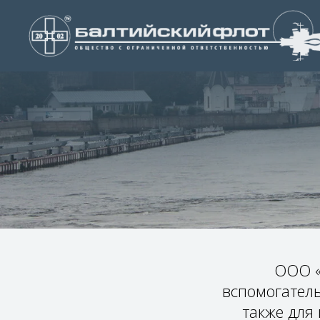
ООО «
вспомогател
также для