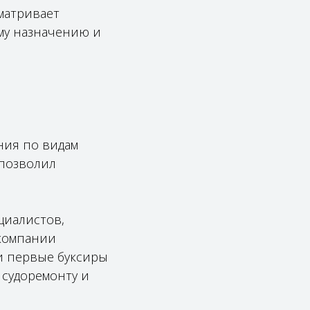
матривает
му назначению и
ния по видам
 позволил
циалистов,
компании
и первые буксиры
 судоремонту и