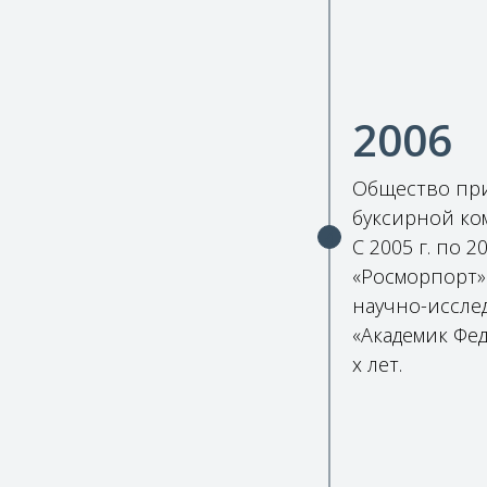
2006
Общество при
буксирной ко
С 2005 г. по 
«Росморпорт»
научно-исслед
«Академик Фе
х лет.