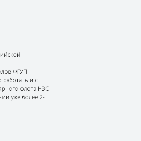
вийской
колов ФГУП
 работать и с
лярного флота НЭС
ии уже более 2-