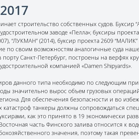
 2017
нает строительство собственных судов. Буксир “А
удостроительном заводе «Пелла»; буксиры проекта
07), “ЛУКМАН” (2014), буксир проекта 2609 “МАЛИК” 
е по своим возможностям аналогичные суда наше
 порту Санкт-Петербург, построены на верфях к
судостроительной компанией «Damen Shipyards».
иров данного типа необходимо по следующим при
оды значительно вырос объем грузовых операци
егиона. Для обеспечения безопасности и во избе
х катастроф танкеры должны сопровождаться сп
уксирами, как это принято в 19 экономически раз
. Восточная часть Финского залива относится к в
бохозяйственного значения, поэтому такая преве