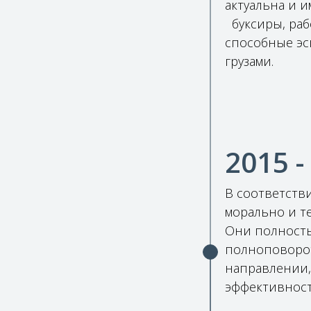
актуальна и и
буксиры, раб
способные эс
грузами.
2015 -
В соответств
морально и т
Они полност
полноповорот
направлении,
эффективност