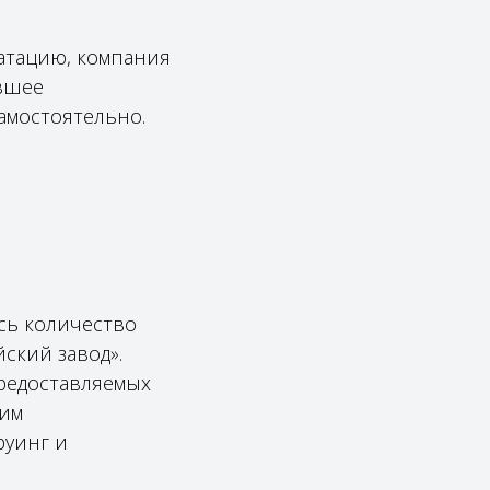
атацию, компания
ившее
амостоятельно.
сь количество
ский завод».
редоставляемых
ким
руинг и