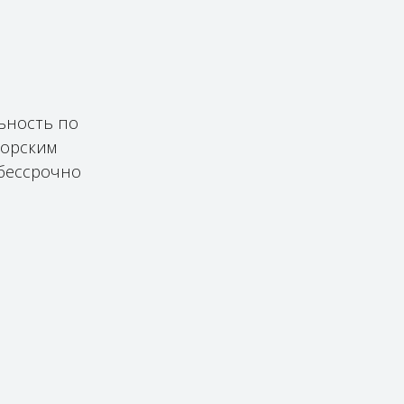
ьность по
морским
 бессрочно