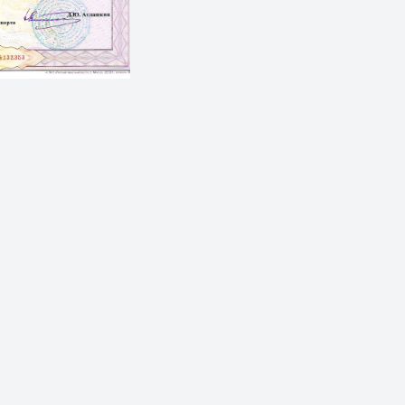
МТ 1002 №020048
Выдана: Минтранс РФ. На ос
перевозок морским транспорт
действия: 16.12.2015